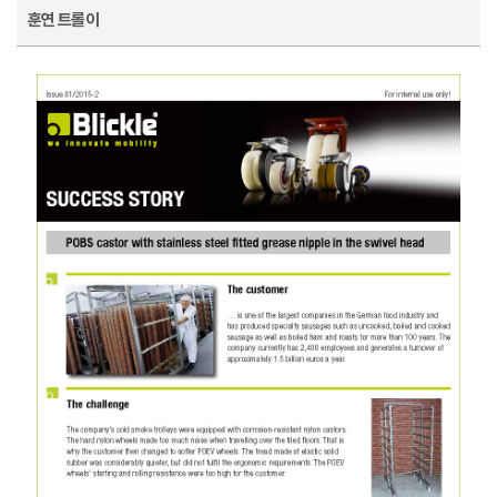
훈연 트롤이