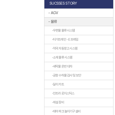
SUCSSES STORY
AGV
물류
우편물 물류 시스템
터거트레인 - E 프레임
약국 자동창고 시스템
소재 물류 시스템
세탁물 운반 대차
공항 수하물 검사 및 보안
달리 카트
인트라 로지스틱스
제설 장비
테마 파크 놀이기구 설비