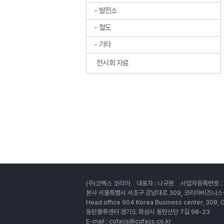
발전소
철도
기타
전시회 자료
(주)코펙스 코리아
대표자 : 나규환
사업자등록번호 : 7
본사 서울특별시 서초구 강남대로 309, 코리아비즈니스
Head office 904 Korea Business center, 309
동탄물류센터 경기도 화성시 동탄산단 7길 98-23
E-mail : cofacs@cofacs.co.kr