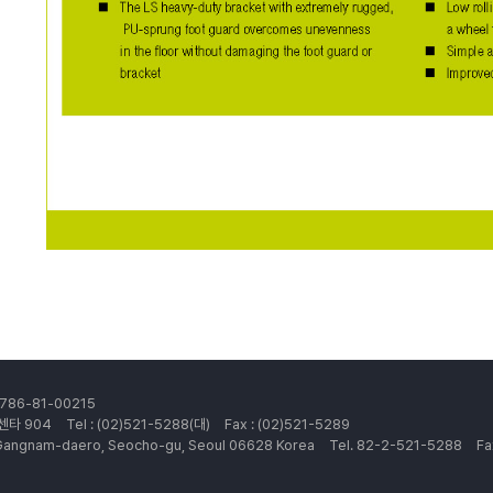
86-81-00215
센타 904
Tel : (02)521-5288(대)
Fax : (02)521-5289
, Gangnam-daero, Seocho-gu, Seoul 06628 Korea
Tel. 82-2-521-5288
Fa