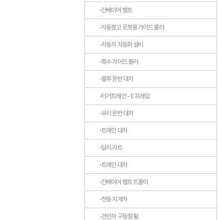
컨베이어 벨트
자동창고 로봇용 가이드 롤러
자동차 자동화 설비
특수 가이드 롤러
물류 운반 대차
터거트레인 - E 프레임
유리 운반 대차
트레인 대차
달리 카트
트레인 대차
컨베이어 벨트 트롤이
전동 지게차
견인차 구동형 휠