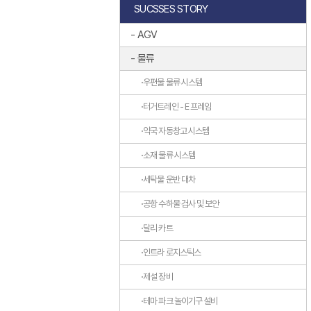
SUCSSES STORY
AGV
물류
우편물 물류 시스템
터거트레인 - E 프레임
약국 자동창고 시스템
소재 물류 시스템
세탁물 운반 대차
공항 수하물 검사 및 보안
달리 카트
인트라 로지스틱스
제설 장비
테마 파크 놀이기구 설비