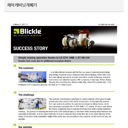
제어 캐비닛 개폐기