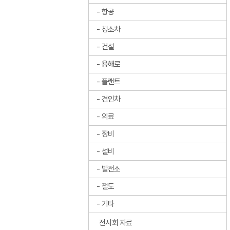
항공
청소차
건설
용해로
플랜트
견인차
의료
장비
설비
발전소
철도
기타
전시회 자료