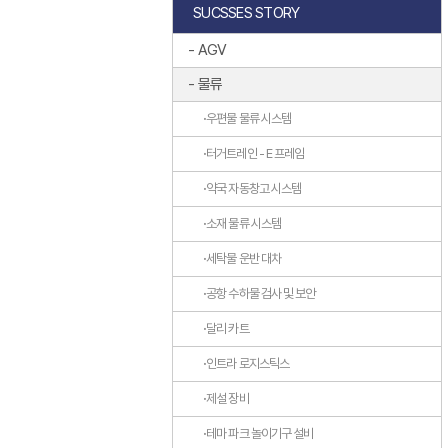
SUCSSES STORY
AGV
물류
우편물 물류 시스템
터거트레인 - E 프레임
약국 자동창고 시스템
소재 물류 시스템
세탁물 운반 대차
공항 수하물 검사 및 보안
달리 카트
인트라 로지스틱스
제설 장비
테마 파크 놀이기구 설비