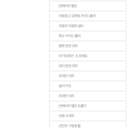
컨베이어 벨트
자동창고 로봇용 가이드 롤러
자동차 자동화 설비
특수 가이드 롤러
물류 운반 대차
터거트레인 - E 프레임
유리 운반 대차
트레인 대차
달리 카트
트레인 대차
컨베이어 벨트 트롤이
전동 지게차
견인차 구동형 휠