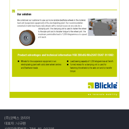
(주)코펙스 코리아
대표자 : 나규환
사업자등록번호 : 786-81-00215