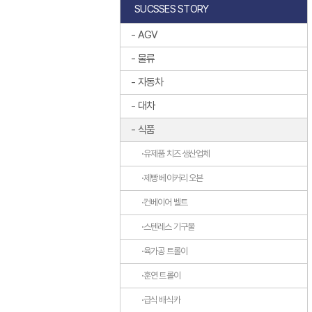
SUCSSES STORY
AGV
물류
자동차
대차
식품
유제품 치즈 생산업체
제빵 베이커리 오븐
컨베이어 벨트
스텐레스 기구물
육가공 트롤이
훈연 트롤이
급식 배식카