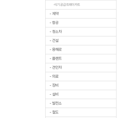
식기 공급 트레이 카트
제약
항공
청소차
건설
용해로
플랜트
견인차
의료
장비
설비
발전소
철도